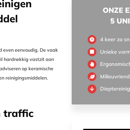
einigen
ONZE 
ddel
5 UN
4 keer zo sn
ijd even eenvoudig. De vaak
Unieke vor
il hardnekkig vastzit aan
Ergonomisc
j adviseren op keramische
Milieuvriend
en reinigingsmiddelen.
Dieptereini
traffic