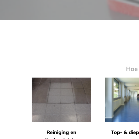
Hoe 
Reiniging en
Top- & diep