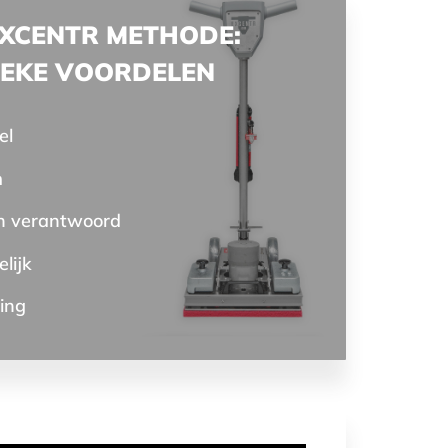
EXCENTR METHODE:
IEKE VOORDELEN
el
m
h verantwoord
elijk
ging