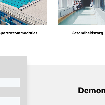
Sportaccommodaties
Gezondheidszorg
en zwembaden
Demons