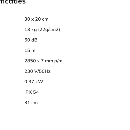
ficaties
30 x 20 cm
13 kg (22g/cm2)
60 dB
15 m
2850 x 7 mm p/m
230 V/50Hz
0,37 kW
IPX 54
31 cm