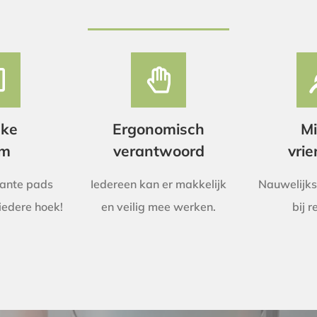
eke
Ergonomisch
Mi
rm
verantwoord
vrie
kante pads
Iedereen kan er makkelijk
Nauwelijks
 iedere hoek!
en veilig mee werken.
bij r