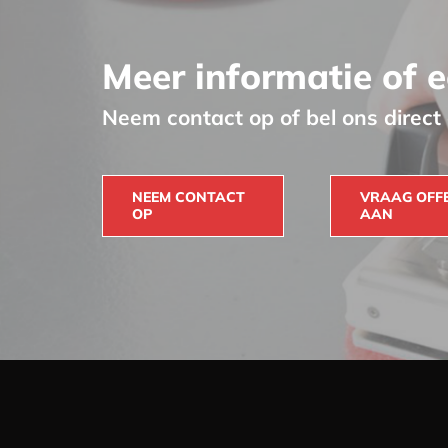
Meer informatie of e
Neem contact op of bel ons direc
NEEM CONTACT
VRAAG OFF
OP
AAN