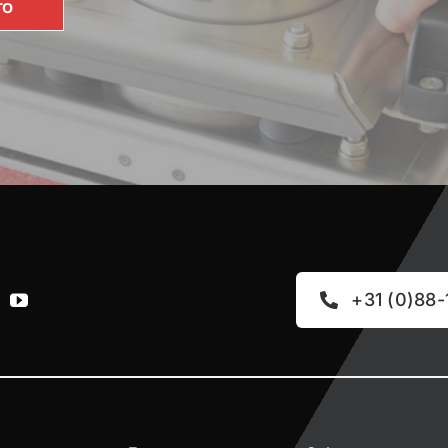
TO
+31 (0)88