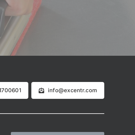
-1700601
info@excentr.com