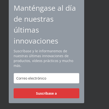
Manténgase al día
de nuestras
últimas
innovaciones
Suscríbase y le informaremos de
nuestras últimas innovaciones de
productos, vídeos prácticos y mucho
más.
Suscríbase a