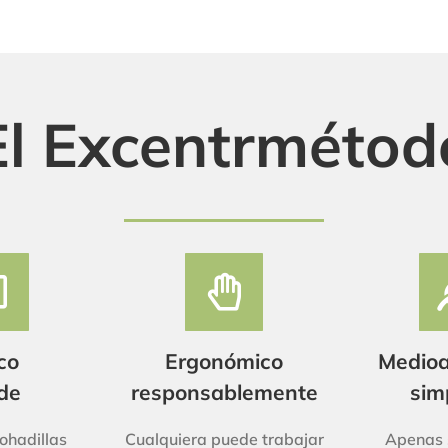
El Excentrmétod
co
Ergonómico
Medioa
de
responsablemente
sim
ohadillas
Cualquiera puede trabajar
Apenas 