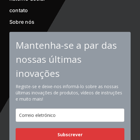
contato
Sobre nós
Mantenha-se a par das
nossas últimas
inovações
Registe-se e deixe-nos informá-lo sobre as nossas
últimas inovações de produtos, vídeos de instruções
e muito mais!
Subscrever